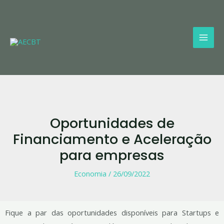
Skip
Mai
to
Men
content
Oportunidades de
Financiamento e Aceleração
para empresas
Economia
/
26/09/2022
Fique a par das oportunidades disponíveis para Startups e