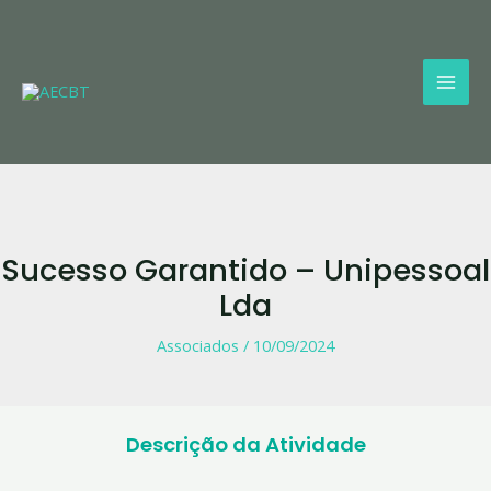
Skip
Mai
to
Men
content
Sucesso Garantido – Unipessoal
Lda
Associados
/
10/09/2024
Descrição da Atividade