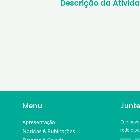
Descrição da Ativid
Menu
Junte
Apresentação
Crie novo
rede e po
Notícias & Publicações