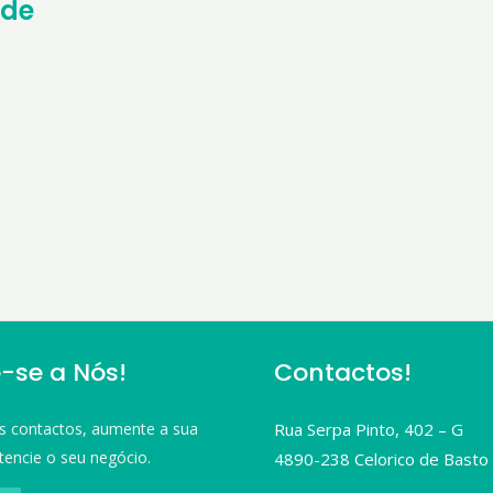
ade
-se a Nós!
Contactos!
s contactos, aumente a sua
Rua Serpa Pinto, 402 – G
tencie o seu negócio.
4890-238 Celorico de Basto