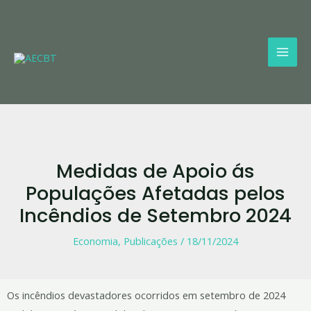
Skip
Mai
to
Men
content
Medidas de Apoio ás
Populações Afetadas pelos
Incêndios de Setembro 2024
Economia
,
Publicações
/
18/11/2024
Os incêndios devastadores ocorridos em setembro de 2024