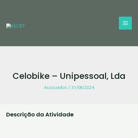
Skip
Mai
to
Men
content
Celobike – Unipessoal, Lda
Associados
/
31/08/2024
Descrição da Atividade